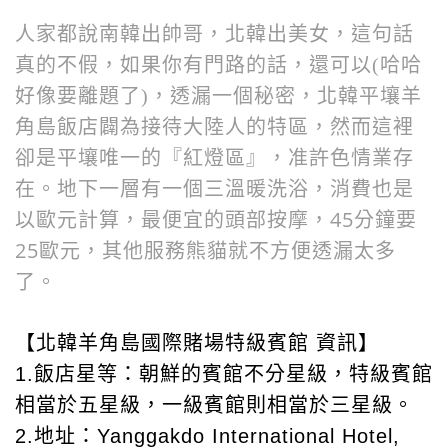
人家都說南韓出帥哥，北韓出美女，這句話
真的不假，如果你有門路的話，還可以(哈哈
北韓平壤羊
好像要離題了)，透漏一個秘密，
角島飯店闢為接待大陸人的特區，然而這裡
卻是平壤唯一的『紅燈區』，准許色情業存
在。
地下一層有一個三溫暖洗浴，消費也是
以歐元計算，最便宜的頭部按摩，45分鐘要
25歐元，其他服務熊貓就不方便透漏太多
了。
北韓羊角島國際賭場
特級賓館
【
資訊】
朝鮮的賓館不分星級，特級賓館
1.飯店星等：
相當於五星級，一級賓館則相當於三星級。
地址：
2.
Yanggakdo International Hotel,