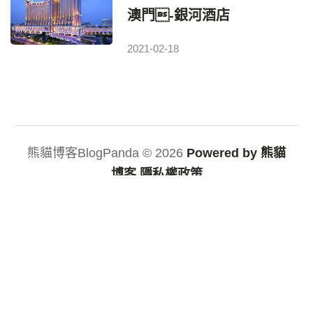
澳門-銀河酒店
2021-02-18
熊貓博客BlogPanda © 2026
Powered by 熊貓
博客
隱私權政策
/
/
/
/
/
/
魚
個
線上
世界體
贏樂透
地畜動
寵物
訊
工
購物
育網
539
物園
語