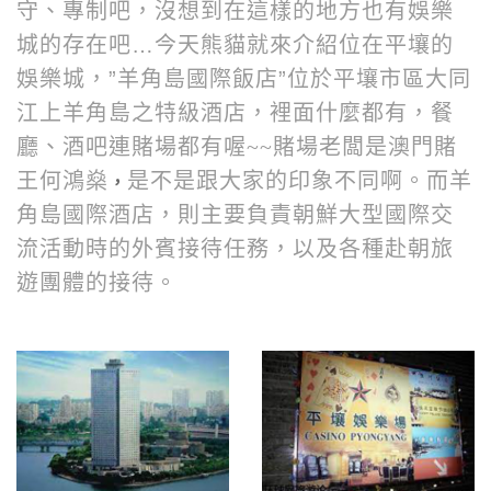
守、專制吧，沒想到在這樣的地方也有娛樂
城的存在吧…今天熊貓就來介紹位在平壤的
娛樂城，”羊角島國際飯店”
位於平壤市區大同
江上羊角島之特級酒店，裡面什麼都有，餐
澳門賭
廳、酒吧連賭場都有喔~~賭場老闆是
王何鴻燊
羊
是不是跟大家的印象不同啊。而
，
角島國際酒店，則主要負責朝鮮大型國際交
流活動時的外賓接待任務，以及各種赴朝旅
遊團體的接待。