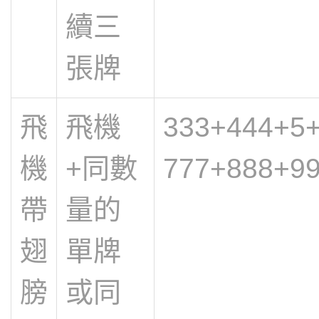
續三
張牌
飛
飛機
333+444+5
機
+同數
777+888+9
帶
量的
翅
單牌
膀
或同