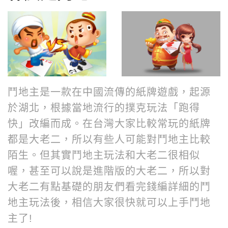
鬥地主是一款在中國流傳的紙牌遊戲，起源
於湖北，根據當地流行的撲克玩法「跑得
快」改編而成。在台灣大家比較常玩的紙牌
都是大老二，所以有些人可能對鬥地主比較
鬥地主玩法
陌生。但其實
和大老二很相似
喔，甚至可以說是進階版的大老二，所以對
鬥
大老二有點基礎的朋友們看完錢編詳細的
地主玩法
後，相信大家很快就可以上手鬥地
主了!