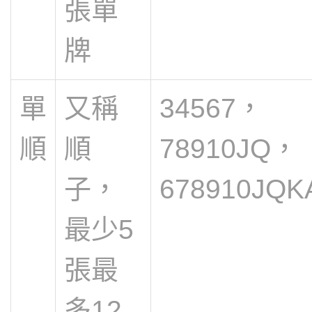
張單
牌
單
又稱
34567，
順
順
78910JQ，
子，
678910JQ
最少5
張最
多12