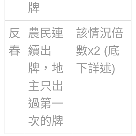
牌
反
農民連
該情況倍
春
續出
數x2 (底
牌，地
下詳述)
主只出
過第一
次的牌