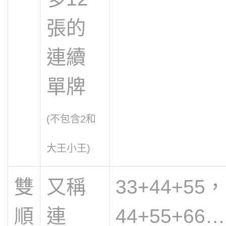
張的
連續
單牌
(不包含2和
大王小王)
雙
又稱
33+44+55，
順
連
44+55+66…