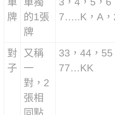
單
單獨
3，4，5，6
牌
的1張
7…..K，A，
牌
對
又稱
33，44，5
子
一
77…KK
對，2
張相
同點