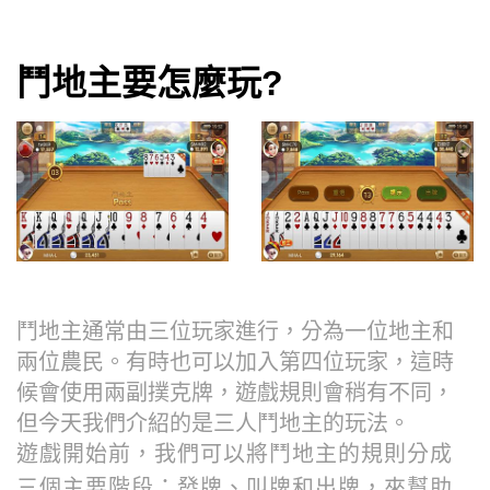
鬥地主要怎麼玩?
鬥地主通常由三位玩家進行，分為一位地主和
兩位農民。有時也可以加入第四位玩家，這時
候會使用兩副撲克牌，遊戲規則會稍有不同，
但今天我們介紹的是三人鬥地主的玩法。
遊戲開始前，我們可以將鬥地主的規則分成
三個主要階段：發牌、叫牌和出牌，來幫助