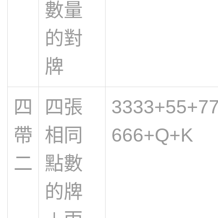
數量
的對
牌
四
四張
3333+55+7
帶
相同
666+Q+K
二
點數
的牌