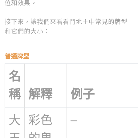
位和效果。
接下來，讓我們來看看鬥地主中常見的牌型
和它們的大小：
普通牌型
名
稱
解釋
例子
大
彩色
–
王
的鬼