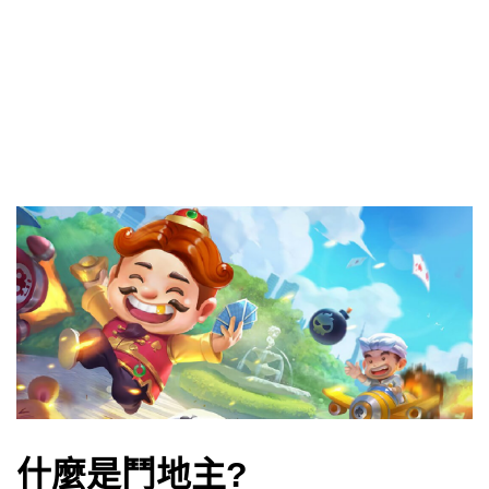
什麼是鬥地主?