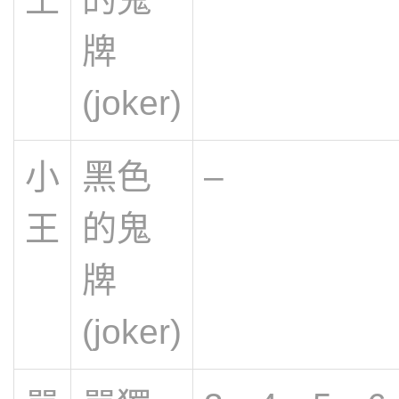
牌
(joker)
小
黑色
–
王
的鬼
牌
(joker)