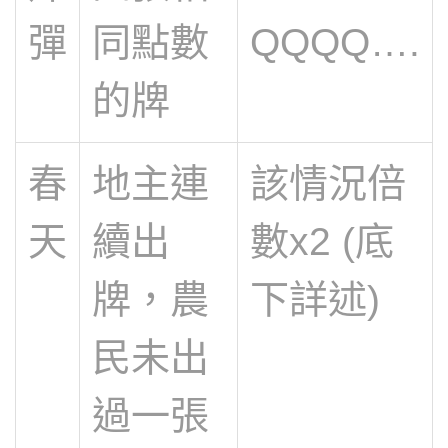
彈
同點數
QQQQ….
的牌
春
地主連
該情況倍
天
續出
數x2 (底
牌，農
下詳述)
民未出
過一張