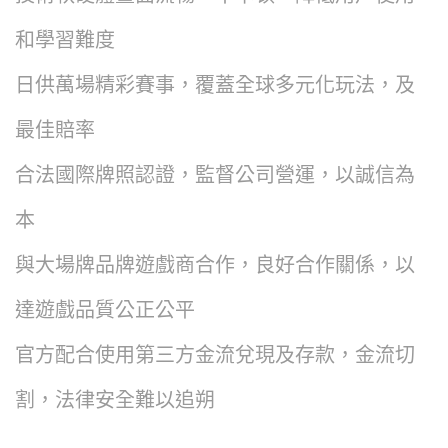
和學習難度
日供萬場精彩賽事，覆蓋全球多元化玩法，及
最佳賠率
合法國際牌照認證，監督公司營運，以誠信為
本
與大場牌品牌遊戲商合作，良好合作關係，以
達遊戲品質公正公平
官方配合使用第三方金流兌現及存款，金流切
割，法律安全難以追朔