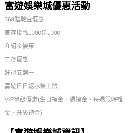
富遊
娛樂城優惠活動
368體驗金優惠
首存優惠1000送1000
介紹金優惠
二存優惠
好禮五選一
富遊日日返水無上限
VIP等級優惠(生日禮金、週禮金、每週限時禮
金、升級禮金)