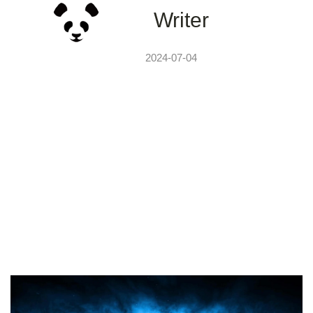
Writer
2024-07-04