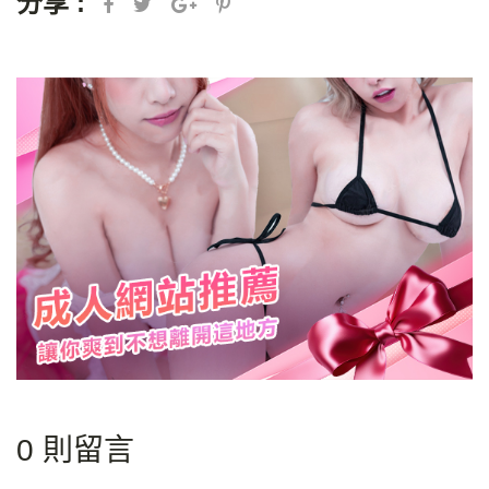
分享 :
0 則留言