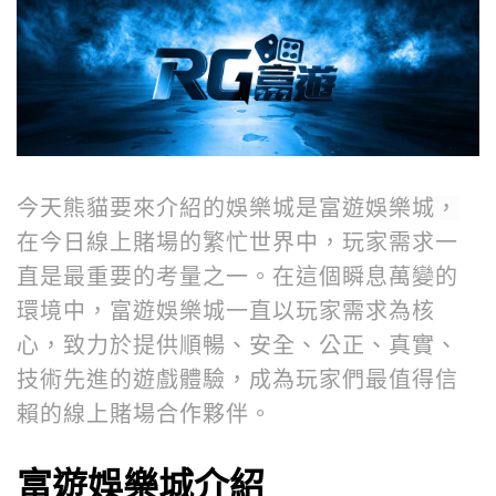
今天熊貓要來介紹的娛樂城是
富遊娛樂城，
在今日線上賭場的繁忙世界中，玩家需求一
直是最重要的考量之一。在這個瞬息萬變的
環境中，富遊娛樂城一直以玩家需求為核
心，致力於提供順暢、安全、公正、真實、
技術先進的遊戲體驗，成為玩家們最值得信
賴的線上賭場合作夥伴。
富遊娛樂城介紹