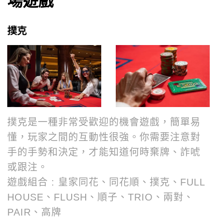
場遊戲
撲克
撲克是一種非常受歡迎的機會遊戲，簡單易
懂，玩家之間的互動性很強。你需要注意對
手的手勢和決定，才能知道何時棄牌、詐唬
或跟注。
遊戲組合 : 皇家同花、同花順、撲克、FULL
HOUSE、FLUSH、順子、TRIO、兩對、
PAIR、高牌