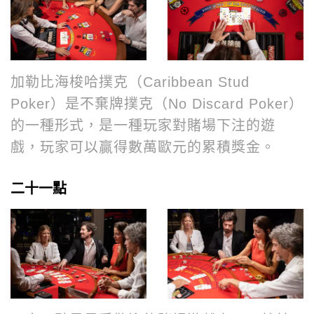
加勒比海梭哈撲克（Caribbean Stud
Poker）是不棄牌撲克（No Discard Poker）
的一種形式，是一種玩家對賭場下注的遊
戲，玩家可以贏得數萬歐元的累積獎金。
二十一點