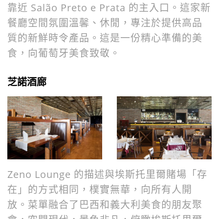
靠近 Salão Preto e Prata 的主入口。這家新
餐廳空間氛圍溫馨、休閒，專注於提供高品
質的新鮮時令產品。這是一份精心準備的美
食，向葡萄牙美食致敬。
芝諾酒廊
Zeno Lounge 的描述與埃斯托里爾賭場「存
在」的方式相同，樸實無華，向所有人開
放。菜單融合了巴西和義大利美食的朋友聚