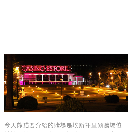
今天熊貓要介紹的賭場是埃斯托里爾賭場位