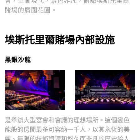
會，空間現代，景色非凡，俯瞰埃斯托里爾
賭場的廣闊花園。
埃斯托里爾賭場內部設施
黑銀沙龍
是舉辦大型宴會和會議的理想場所。這個變色
龍般的房間最多可容納一千人，以其永恆的美
麗、無限的技術資源和悠久而非凡的歷史給人