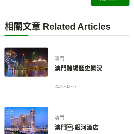
相關文章 Related Articles
澳門
澳門賭場歷史概況
2021-02-17
澳門
澳門-銀河酒店