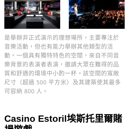
是舉辦非正式演示的理想場所，主要專注於
音樂活動，但也有能力舉辦其他類型的活
動。一個具有獨特特色的空間，來自不同音
樂背景的表演者表演，邀請大眾在難得的品
質和舒適的環境中小酌一杯。該空間的寬敞
尺寸（超過 500 平方米）及其建築使其最多
可容納 800 人。
Casino Estoril埃斯托里爾賭