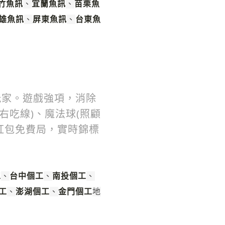
竹魚訊
宜蘭魚訊
苗栗魚
、
、
雄魚訊
屏東魚訊
台東魚
、
、
玩家。遊戲強項，消除
(左右吃線)、魔法球(照顧
紅包免費局，實時錦標
工
台中個工
南投個工
、
、
、
工
澎湖個工
金門個工
、
、
地