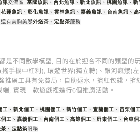
魚訊
基隆魚訊
台北魚訊
新北魚訊
桃園魚訊
新
交流區
、
、
、
、
花蓮魚訊
彰化魚訊
雲林魚訊
嘉義魚訊
台南魚訊
高
、
、
、
、
、
、
外送茶
定點茶
，還有美胸美腿
、
服務
戲都是不同數學模型, 目的在於迎合不同的類型的
搖錢樹(搖手機中紅利), 環遊世界(獨立轉)、銀河瘋爆
超強推廣工具有免費局，自助返水，搶紅包錢，搶
端, 實現一款遊戲裡進行6個推廣活動。
個工
新北個工
桃園個工
新竹個工
宜蘭個工
苗栗個
、
、
、
、
、
林個工
嘉義個工
台南個工
高雄個工
屏東個工
台東個
、
、
、
、
、
送茶
定點茶
、
服務