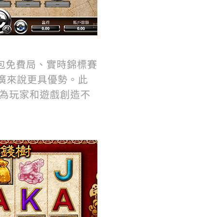
包免費局、實時錦標賽
廣來說更具優勢。此
，為玩家和遊戲創造不