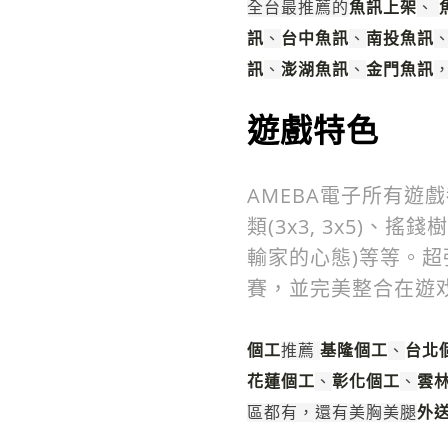
魚訊上架
全台最推薦的
、
訊
台中魚訊
南投魚訊
、
、
訊
澎湖魚訊
金門魚訊
、
、
遊戲特色
AMEBA電子所有遊
類(3x3, 3x5)、
輸家的心態)等等。
賽，並完美整合在遊戏
個工
基隆個工
台北
推薦
、
花蓮個工
彰化個工
雲
、
、
外
區都有，還有美胸美腿