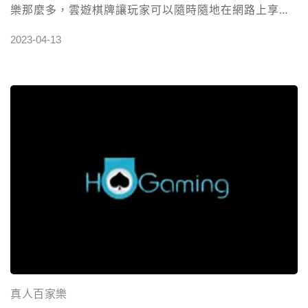
樂提供多平台接入技術[IMG10][IMG11]DB百家樂遊戲
樂那麼多，雲遊棋牌讓玩家可以隨時隨地在網路上享受
樂」，讓老司機們能在百家樂裡贏爽爽又能看爽爽，日
個合理的預算，並且不要超過自己承受能力的賭注。適
作為PM集團插旗於亞洲地區的旗艦品牌，憑藉著強大的
博弈樂趣。平台提供24小時不斷線上服務，玩家可以隨
本、台灣、大陸各種國菜都有，是不是腎上腺素已飆
2023-04-13
時停止或調整你的下注金額，以確保你的資金避免過度
博弈專業團隊，為每一位玩家打造了完美個遊戲體
時隨地加入遊戲，不受時間和地點限制。，雲遊棋牌還
高！進入名人廳AV百家樂後，各位老司機都懂了吧？ 名
追求損失。 選擇低風險下注：在骰寶中，一些下注選項
驗。 DB遊戲對於不常使用電腦的玩家也相當用心，遊
提供了完善的儲值和穩定的系統，讓玩家可以輕鬆地進
人廳娛樂城不定時抽獎活動[IMG12][IMG13]在娛樂城
具有較低的風險，例如大/小、單/雙等。這些下注選項
戲同時提供手機、平板使用，並且支援iOS、
行充值和操作。整體而言，雲遊棋牌是一個高度安全、
裡不定時有各種活動與玩家共襄盛舉，不論是聖誕節、
的勝率相對較高，但支付率較低。雖然回報較小，但是
Android、Html5，同時也支援電腦版的Win10、
公平和有趣的網路博弈平台，非常適合喜歡玩棋牌遊戲
變裝派對，火辣荷官都有主題活動cosplay為玩家老司
有助於降低損失。 了解機率：雖然骰寶是純粹的運氣遊
Win11作業系統。 體驗更多百家樂遊戲立即註冊試玩⬅︎
的玩家們。 雲遊棋牌熱門遊戲推薦給玩家們－搶莊牛
機們火辣性感發牌，你以為只有這樣嗎？NO！除此之外
戲，但了解不同下注選項的機率可以幫助你做出更明智
點擊
牛 牛牛是一種線上棋牌遊戲，它使用一副扑克牌（不含
娛樂城每個月都會推出積分抽獎的活動，光看抽獎的獎
的下注決策。例如，"大"和"小"下注的機率接近50%，
大小王），由3-5名玩家進行遊戲。每位玩家在遊戲開始
品都已經心癢癢了….大家自己親眼快去瞧瞧！ 名人廳
而特定點數的出現機率則較低。 觀察趨勢：觀察遊戲進
前下注一定的籌碼，然後進行發牌。在發牌之後，每位
娛樂城支援技術 iOS Android Web Html5 立即註冊試
程中的趨勢可能有助於你做出更明智的下注決策。例
玩家手中會有5張牌。牌的組合方式如下： 每張牌的點
玩⬅︎點擊
如，如果連續幾局都是大，那麼你可以考慮下注小，因
數以牌面上的數字為準，K、Q、J 為10點，A為1點。任
為骰子的結果有可能會轉變。 不要貪婪：在骰寶遊戲
意三張牌的點數相加為10的倍數（如10、20、30），
中，贏錢是非常令人興奮的，但不要貪婪。設定一個贏
稱為＂有牛＂。如果任意三張牌的點數相加不為10的倍
錢目標，當你達到目標時，考慮停止下注。贏錢後不斷
真人百家樂
數，則稱為＂無牛＂。如果有5張牌的點數相加為10的