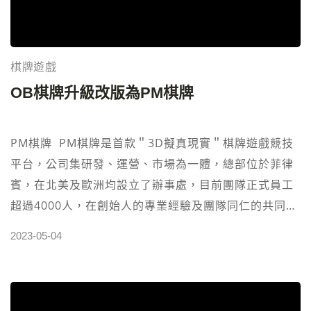
樂城通常提供實時統計資訊，包括路紙（Roadmap）
福利等待著您一飽眼福哦！ 共咪百家樂共咪百家樂原先
和遊戲歷史記錄。這些資訊可以幫助玩家分析趨勢和制
只是在實體賭場才能進行的玩法，本身並不會對遊戲結
定下注策略，提供更多的參考和選擇。 高投注限制：名
果有任何影響，但是添了幾分的刺激與樂趣，因此有不
棋牌遊戲
人廳娛樂城的AV百家樂遊戲通常提供高投注限制，吸引
少賭友都是衝著這個玩法來的，所有玩家在DB百家樂的
OB棋牌升級改版為PM棋牌
著高額賭注的玩家。這使得玩家可以根據自己的資金實
共咪牌桌都可以參與咪牌，若是投注莊的玩家可以咪莊
力和喜好進行大額投注，享受更刺激的遊戲體驗。 名人
家牌、投注閒的則可以咪閒家牌，如果有競爭者則以投
廳娛樂城的百家樂以其豪華的環境、專業的荷官和刺激
PM棋牌 PM棋牌是首款＂3D擬真現實＂棋牌遊戲競技
注金額更高者來進行咪牌，且莊閒的咪牌順序也以此為
的遊戲體驗而聞名，吸引百家樂老司機們喜愛。 名人廳
平台，公司集研發、運營、市場為一體，總部位於菲律
準。 保險百家樂在保險百家樂的每局遊戲都會為莊閒各
百家樂簡單而受歡迎，它的玩法如下： 遊戲目標：百家
賓，在北美及歐洲均設立了辦事處，目前團隊正式員工
設立兩個「保險觸發點」，如果牌面滿足條件將會觸發
樂的目標是預測哪一方的牌手（庄家或閒家）的牌組總
超過4000人，在創始人的專業經驗及團隊同仁的共同努
「保險玩法」，但若開牌過程中有任一家開出「天生贏
點數會接近於9，或者判斷兩者是否會平局（和）。
力下，OB棋牌改版為PM棋牌後，產品一經推出即贏得
家」，該局即結束，並不會進行任何補牌，也不能觸發
2023-05-04
[IMG14][IMG15] 遊戲牌組：百家樂使用八副標準撲克
合作夥伴及全球用戶的信賴和認可。 線上棋牌－PM棋
保險玩法。在觸發保險玩法後，符合資格的用戶會在遊
牌（52張牌），並從發牌盒中抽取。點數計算：百家樂
牌遊戲平台的特點 多樣化的遊戲選擇：PM棋牌遊戲平
戲介面中看到「保險投注窗口」，玩家即可點擊進行投
中各張牌的點數計算方式如下：Aces（A）：計為1點。
台提供了多種經典和流行的棋牌遊戲，包括德州撲克、
注，保險投注並不能取消，且賠率會根據觸發時的莊閒
2-9：牌面點數保持不變，即2-9。10s 和 face
麻將、斗地主、21點、搶紅包、骰寶、推筒子、炸金
牌面而有所不同。 DB歐美遊戲在DB系統提供了不少來