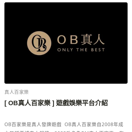
得最大的勝利計算，但還是會有一定的運氣原因。合理
的一款，因為全利真人牛牛裡有許多的特殊牌型，當然
再翻開一張公共牌，這張公共牌稱為“河牌”。最後進行
控制自己的情緒和下注金額，才能享受遊戲娛樂。 抽紅
特殊牌型都有著非常高的賠率！從2倍～10倍都有，因
最後一輪下注，從小盲注的左邊玩家開始，玩家可以選
包 [IMG17][IMG16]抽紅包遊戲是一種隨機的遊戲，無
此全利真人牛牛帶給你遊戲的刺激感和讓你荷包滿滿的
擇跟注、加注或者棄牌。 [IMG14][IMG15] 當最後一輪
法透過技巧或策略來確保勝利。然而，以下是一些玩抽
快速滿足感，讓玩家們愛不釋手！ 來！最後一個要跟大
下注結束後，所有玩家必須亮出自己的手牌，最好的五
紅包遊戲時可以考慮的建議： 負責任的參與：設定一個
家介紹全利真人百家樂裡也頗受歡迎的博弈遊戲，就是
張牌（使用玩家手中的兩張底牌和五張公共牌中的三張
預算並且負責任地參與抽紅包遊戲。確保你只花費你可
「全利真人輪盤」，因為全利真人輪盤光是基礎盤口，
組成）獲勝。如果最後兩個或多個玩家手牌大小相同，
以承擔的金額，避免過度追求損失。 分散下注：如果你
就擁有38個可以投注！所以玩家們可以隨時進可攻防可
則獎池平分。 [IMG16][IMG17] 雲遊棋牌熱門遊戲推薦
有多個抽紅包的機會，考慮將你的下注金額分散在不同
手、隨時轉換，可以說是非常靈活多變的遊戲。 支援
給玩家們－炸金花炸金花是一款流行的撲克牌遊戲，它
的紅包上。這樣可以增加你獲得紅包的機會，降低損失
技術 iOS Android Web Html5 立即註冊試玩⬅︎點擊
通常由3-5人進行遊戲，每人先下注一定的籌碼，然後發
的風險。[IMG18][IMG19] 了解規則：瞭解抽紅包遊戲
給每人3張牌。炸金花的牌型大小排名如下：豹子（三張
的規則和機制，包括紅包的總數量、價值範圍以及中獎
真人百家樂
同樣的牌）最大，三A最大，其次是三帶二，三個相同
機率。這將幫助你做出更明智的下注決策。 隨機性：抽
[ OB真人百家樂 ] 遊戲娛樂平台介紹
牌點加一對牌順金（三張相連的同花牌）金花（任意三
紅包遊戲是完全隨機的，每個紅包的內容是無法預測
張同花牌）順子（三張相連的不同花牌）對子（兩張相
的。不要相信所謂的“熱紅包”或“冷紅包”理論，這些都
同的牌）單張（三張牌不構成以上任何牌型） 遊戲過程
OB百家樂是真人發牌遊戲 OB真人百家樂自2008年成
只是迷信和錯誤的觀念。 適時停止：在抽紅包遊戲中，
如下：遊戲開始後，每個玩家根據自己手中的牌組成一