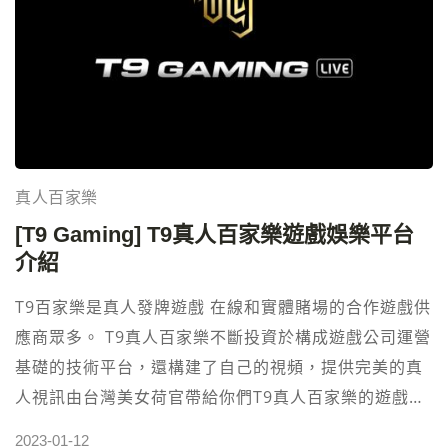
多百家樂遊戲立即註冊試玩⬅︎點擊
娛樂，最高金額＄十萬，且T9娛樂城算是少數有提供２
１點、炸紅花、三公遊戲可以玩的娛樂城。 T9娛樂城
感想 重點是提供完美的真人視訊，大多都是由台灣美女
荷官帶給你們T9真人百家樂的遊戲體驗！讓玩家直接在
線上等同於對實體賭場進行投注。讓每一位玩家都有最
佳視覺遊戲體驗。正式上線後，記得必來一睹美女的美
真人百家樂
貌（先流口水）和娛樂城遊戲的體驗！ 立即註冊試玩
[T9 Gaming] T9真人百家樂遊戲娛樂平台
⬅︎點擊
介紹
T9百家樂是真人發牌遊戲 在線和實體賭場的合作遊戲供
應商眾多。 T9真人百家樂不斷投資於構成遊戲公司運營
基礎的技術平台，還構建了自己的視頻，提供完美的真
人視訊由台灣美女荷官帶給你們T9真人百家樂的遊戲體
驗！讓玩家直接在線上等同於對實體賭場進行投注。讓
2023-01-12