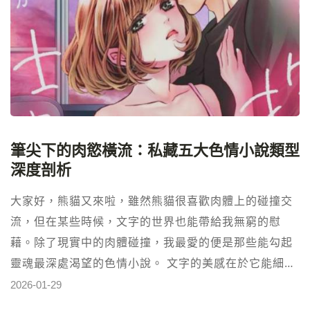
筆尖下的肉慾橫流：私藏五大色情小說類型
深度剖析
大家好，熊貓又來啦，雖然熊貓很喜歡肉體上的碰撞交
流，但在某些時候，文字的世界也能帶給我無窮的慰
藉。除了現實中的肉體碰撞，我最愛的便是那些能勾起
靈魂最深處渴望的色情小說。 文字的美感在於它能細膩
地描繪出影像難以捕捉的心理轉折，並將肉體交合的細
2026-01-29
節放大至極致。今天熊貓要分享我最鍾愛的五種小說類