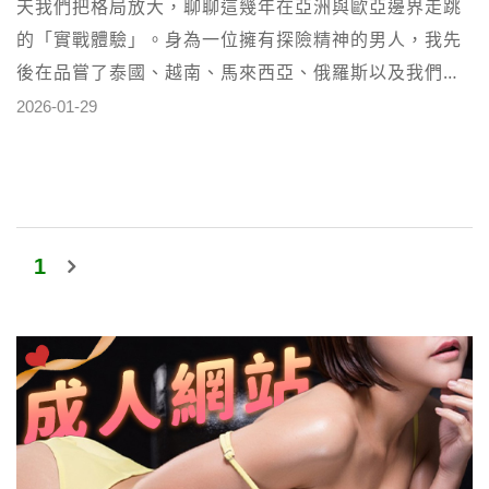
天我們把格局放大，聊聊這幾年在亞洲與歐亞邊界走跳
的「實戰體驗」。身為一位擁有探險精神的男人，我先
後在品嘗了泰國、越南、馬來西亞、俄羅斯以及我們台
灣本地的個工服務。 我這可不是單純為了發洩，而是一
2026-01-29
場關於膚觸、氣味與技巧的田野調查，現在就跟著熊貓
一起看下去吧！🐼💨 泰國與越南 個工泰國妹與越南妹向
來一直以服務態度著稱，這兩種類型的個工服務有著截
然不同的靈魂
1