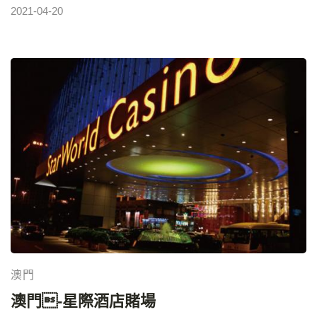
台灣本島而已，而熊貓這次是參加五天四夜的澎湖跳島
HOTEL MACAU官網：
2021-04-20
之旅。從基隆港出發，第二天到澎湖，第三天是金門，
https://hk.sandscotaicentral.com/飯店星等：
第四天是馬祖，除了馬祖(熊貓當兵所在地，馬祖也有放
✭✭✭✭✭地址：澳門望德聖母灣大馬路櫃台電話：2886
桑的地方哦~~想知道的留言+1)外，金門、澎湖是熊貓
6888交通資訊：各地皆有免費澳門金沙城中心接駁車提
還沒去過的離島，所以心情格外的期待… 郵輪探索夢號
供接駁，在關閘、客運碼頭、澳門國際機場、蓮花口岸
露台房果然不同~太讚了 熊貓第一次住在露台房，一般
及威尼斯人皆有免費巴士提供接駁服務。
來說熊貓住過內側房和海景房，露台房則是多了一種不
一樣的感覺，可以在自已的陽台吹著海風看著夕陽喝著
小酒，人生夫復何求呀~~一個字"爽" 是不是到公海
啦?? 由於郵輪還沒駛至公海，熊貓跟幾個朋友就直接開
始展開方城之戰(麻將)，這次出師不利，打500/100，
輸到快脫褲子了…哈哈到了公海之後，
澳門
澳門-星際酒店賭場