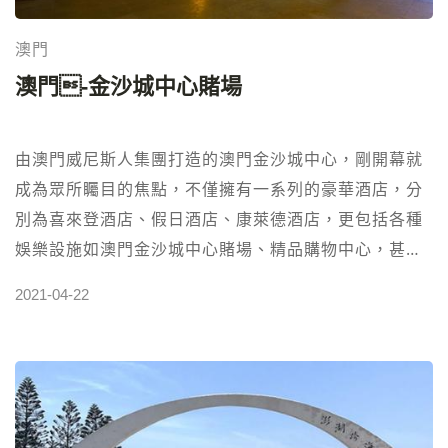
酒店 資訊】1.飯店星等：✭✭✭✭✭2.地址：澳門路氹城
塡海區金光大道地段3.電話：+853 2882 88884.所在區
澳門
域：氹仔半島5.官網：
澳門-金沙城中心賭場
https://hk.venetianmacao.com/hotel/about-
us.html
由澳門威尼斯人集團打造的澳門金沙城中心，剛開幕就
成為眾所矚目的焦點，不僅擁有一系列的豪華酒店，分
別為喜來登酒店、假日酒店、康萊德酒店，更包括各種
娛樂設施如澳門金沙城中心賭場、精品購物中心，甚至
各式小酒吧、時尚夜店、 SPA館、精緻餐廳或遊樂場
2021-04-22
等，蔚為一華麗壯觀的澳門金沙城中心娛樂場，吸引眾
多前往澳門旅遊的旅客共襄盛舉。 澳門金沙城中心喜來
登堪稱全世界最大的Sheraton Hotel，附設頂級奢華的
各種設施，無論是洋溢熱帶氣息的豪華露天泳池，或頂
級健身房、有氧運動教室、國際級的精緻餐廳等，就是