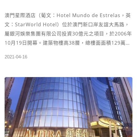
澳門星際酒店（葡文：Hotel Mundo de Estrelas，英
文：StarWorld Hotel）位於澳門新口岸友誼大馬路，
屬銀河娛樂集團有限公司投資30億元之項目，於2006年
10月19日開幕。建築物樓高38層，總樓面面積129萬平
方呎，由香港建築師嚴迅奇負責設計，內部則由利是百
2021-04-16
順設計有限公司負責設計，內設酒店、餐廳、娛樂場和
消閒娛樂中心等。星際酒店開幕時是澳門最高的五星級
一站式集合旅遊、娛樂及消閒服務酒店。 澳門星際酒店
邀請了香港知名藝人梁朝偉擔當其酒店的代言人，且拍
攝兩輯宣傳廣告及擔任開幕剪綵嘉賓，有傳是以千萬酬
勞簽約；簽約兩年後（2008年底）結束其代言人合
約。 星際酒店娛樂場（在一樓及三樓）有兩個樓高10米
的大型博彩廳和貴賓樓層，面積達14萬平方呎，共有近
290張賭桌（提供百家樂、加勒比撲克、廿一點、輪盤