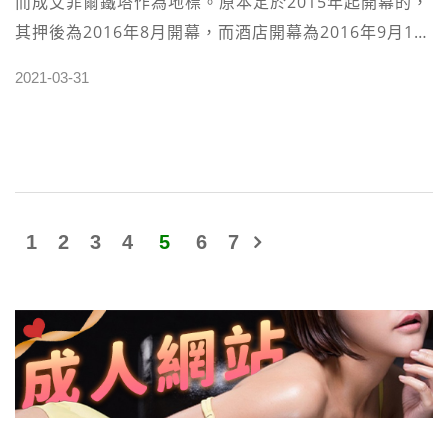
而成艾菲爾鐵塔作為地標。原本定於2015年起開幕的，
太讚了，現場還會有樂團演奏 [IMG11] 另外在新濠鋒的
其押後為2016年8月開幕，而酒店開幕為2016年9月13
16樓還有一個室內無邊際泳池，如果玩累的話，這裡還
日。 澳門最具特色的巴黎人酒店，整個酒店的裝潢特別
有「澄」水療，讓你身心靈可以徹底放鬆的地方喔
2021-03-31
具有法式風情，在酒店前就有複製打造一座以原比例二
~ 【澳門新濠鋒酒店 資訊】1.飯店星等：✭✭✭✭✭2.地
分之一巴黎艾菲爾鐵塔，基本上酒店內的房間幾乎都能
址：廣東大馬路3.電話：+853 2886 88884.所在區域：
從窗戶就看見巴黎鐵塔，每晚的巴黎鐵塔「光之城」燈
澳門氹仔5.官網：
光秀是遊客們期待的精采表演；登上7樓及37樓的觀景
https://www.altiramacau.com/en#All
台，更能將澳門的壯麗景致一擁入懷！冬日提供溜冰
場，是很多小朋友們或情侶的最愛！ 巴黎人劇場 澳門
1
2
3
4
5
6
7
巴黎人劇場融合現代舞台科技及先進的音響技術， 匯聚
眾多傑出知名藝術家和表演者於這藝術殿堂，為您帶來
世界級的娛樂表演及國際盛事。在這裡有讓人萬分期待
巴黎人Streetmosphere 街頭表演，才華洋溢的默劇活
雕像演員， 法國歌舞表演等，盡享法式的熱情風格， 讓
您樂在其中。劇場位於酒店5樓, 共分三層, 擁有超過