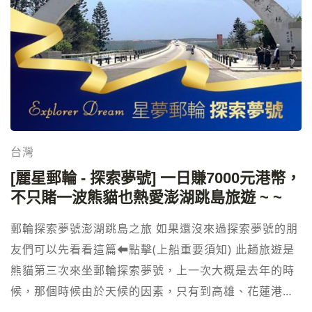
要帶給您前所未有的尊榮享受，至於，知名 Comfyland
Experience所設計的兒童天地，讓小朋友能體驗如臉部
彩繪、尋寶遊戲等繽紛饗宴，甚至還有亞太地區最大的
炫逸水療中心，精心規劃金、木、水、火、土等靈性元
素特色療程，為前往澳門自由行的您提供頂級呵護。客
房更全數配有喜來登「甜夢之床」，為賓客織就華麗的
美夢之夜，完美您的住宿體驗。 澳門金沙城中心擁有兩
個特色獨特的主題娛樂城： Himalaya 與 Pacifica。 兩
台灣
個娛樂城一共擁有超過 17,000 平方公尺的博奕空間。
[麗星郵輪 - 探索夢號] 一日賺7000元港幣，
Himalaya 擁有超過 200 張即時動作賭桌遊戲和超過
不只賭一波熊貓也熱愛澎湖跳島旅遊 ~ ~
700 台刺激的吃角子老虎機，而 Pacifica 則擁有令人印
郵輪探索夢號澎湖跳島之旅 如果還沒來過探索夢號的朋
象深刻的 1,000 台吃角子老虎機 於2012年4月11日起
友們可以先看看這篇⬅︎點擊(上船重要須知) 此趟旅遊是
正式投入運作。其中假日酒店已於2019年中起暫停運
熊貓第三次來坐郵輪探索夢號，上一次大概是去年的時
作，改建為倫敦人酒店，第一期於2021年2月8日揭
候，那個時候由於天候的因素，只有到高雄、花蓮港繞
幕。 【澳門金沙城中心 資訊】SANDSCOTAICENTRAL