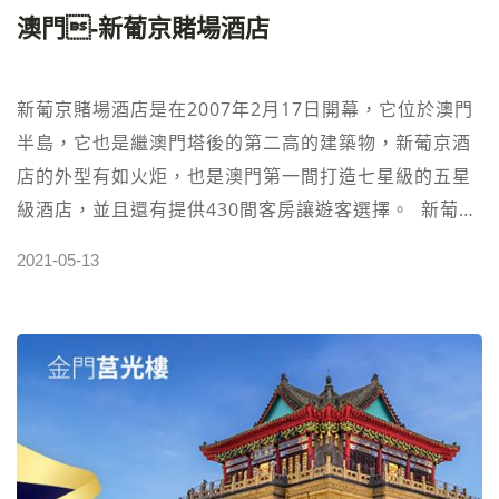
澳門-新葡京賭場酒店
新葡京賭場酒店是在2007年2月17日開幕，它位於澳門
半島，它也是繼澳門塔後的第二高的建築物，新葡京酒
店的外型有如火炬，也是澳門第一間打造七星級的五星
級酒店，並且還有提供430間客房讓遊客選擇。 新葡京
有四百多間客房可選擇，每間都有不同的風格值得一
2021-05-13
住，總統套房也是非常的大氣高端上檔次。 泡澡時也能
同時欣賞到澳門的美景，累了可以到泳池去放鬆一下，
想運動的朋友，這裡也有健身房＆水療中心，讓你舒服
到一個不要不要的。 [IMG10] 天巢法國餐廳這要特別介
紹一下，它是米其林三星大廚喬爾·侯布匈所掌廚，八成
食材由法國進口，每月更換菜單。一般需要提早兩星期
預訂桌。 [IMG11] 如果喜歡吃中式的話，新葡京也有一