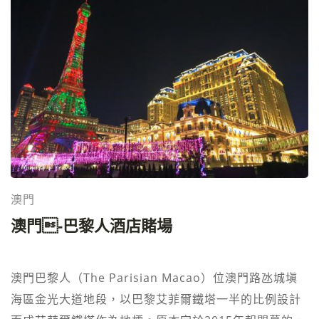
大家耳熟能詳的新濠天地及新濠影匯等等…除此之外，
星光獎之「2007年中國十佳城市新銳酒店」，HK
我們來介紹一下新濠鋒酒店餐飲的部份，它有五間殿堂
Business所頒發的「High Flyers 2007年度傑出企
級的餐廳及酒吧 餐飲介紹： 帝影樓主要是吃粵菜，偷偷
業」，以及美國優質服務科學協會的「五星級鑽石獎」
告訴大家，它是米其林一星級的餐廳~~ [IMG15]
2008年，星際酒店再次獲得美國優質服務科學協會的
[IMG12] 吉良另外這間是新濠鋒裡面的吃到飽自助餐，
「五星級鑽石獎」，中國飯店業領袖峰會的「中國十佳
裡面選擇眾多，海膽、A5和牛、龍蝦讓你吃到不要不要
商務酒店」及「中國酒店百強」，以及私家地理Travel
的，所有的海鮮都非常的新鮮而且選擇超多 [IMG17]
+ Leisure雜誌的「2008中國百佳酒店」2009年，星際
[IMG18] 天政天政是新濠鋒裡面正宗的日本料理，裝潢
酒店獲得國際博彩獎的「最佳娛樂場室內設計」
非常的日本風，讓人有身處日本的錯覺，氣氛非常
棒 [IMG14][IMG19] 奧羅拉奧羅拉是ALTIRA新濠鋒裡面
澳門
的義式料理餐廳，它也是米其林一星級的義式料理餐廳
澳門-巴黎人酒店賭場
喔~~ [IMG13][IMG10] 季風喜歡吃火鍋的朋友，千萬不
能錯過這間季風，除了食材新鮮之外，選擇的種類也是
澳門巴黎人（The Parisian Macao）位澳門路氹城塡
非常的多 38這是位於新濠鋒裡面38樓酒吧，有分成室
海區金光大道地段，以巴黎艾菲爾鐵塔一半的比例設計
內及戶外區，這裡可以看到美麗的澳門夜景，夜景氣氛