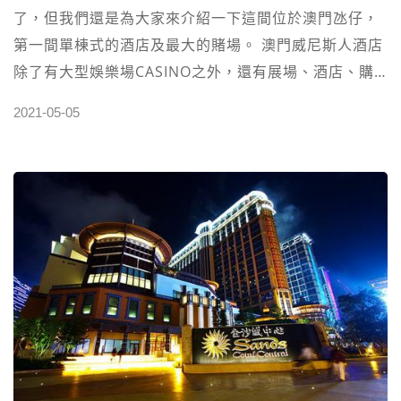
了，但我們還是為大家來介紹一下這間位於澳門氹仔，
第一間單棟式的酒店及最大的賭場。 澳門威尼斯人酒店
除了有大型娛樂場CASINO之外，還有展場、酒店、購
物商場、表演及酒店和餐廳等等…可說是集合所有元素
2021-05-05
於一身的綜合渡假型酒店。 澳門威尼斯人酒店以歐洲義
大利威尼斯水鄉為主題，酒店範圍內是充滿威尼斯特色
拱橋、小運河及石板路。 澳門威尼斯人提供多種不同房
型的套房供遊客選擇，還有泳池及水療中心可以使用，
另外威尼斯人還有小型的18洞高爾夫球場，可以帶著你
家小寶貝一起享受親子時光。此外威尼斯人也有會議廳
可供企業公司行號聚會使用。 威尼斯人裡的大劇場常常
會有國際專業表演團體來此現藝，這裡的購物中心能夠
讓人逛到一個盡興，威尼斯人購物中心內的聖馬可廣場
經常舉行精彩的表演節目。 澳門威尼斯人酒店內峰景餐
廳，亦是全亞洲最大的餐廳之一。 【澳門威尼斯人賭場