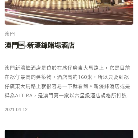
及骰寳等賭博項目）和371台老虎機；而酒店10樓則設
有貴賓娛樂場「金門尊尚會」。開幕時，主廳內設有全
亞洲最巨型式室內LED電子顯示屏幕，但2007年底至
2008年娛樂場經過多次改建後，電子顯示屏幕被改為原
澳門
來的一半。而2009年五月中起一樓娛樂場分階段進行全
澳門-新濠鋒賭場酒店
面的提升工程，且定於八月份重新開幕，並以「新·星
際」作招徠，有傳是次改變是娛樂場業務，甚至整個星
澳門新濠鋒酒店是位於在氹仔廣東大馬路上，它是目前
際酒店的易手行動。 【澳門星際酒店 資訊】
在氹仔最高的建築物，酒店高約160米，所以只要到氹
STARWORLD HOTEL MACAU官網：
仔廣東大馬路上就很容易一下就看到。新濠鋒酒店或是
https://www.starworldmacau.com/zh-hant/飯店星
稱為ALTIRA，是澳門第一家以六星級酒店規格所打造的
等：✭✭✭✭✭地址：澳門友誼大馬路（與先德麗街交匯
五星級飯店，於2007年5月12日開幕。飯店裡面當然不
處）櫃台電話：2838 3838交通資訊：酒店位於澳門核
2021-04-12
能免俗的，一樣在一~五樓有娛樂場，共有220張賭桌及
心娛樂區，交通極為方便。我們特設免費接送的接駁巴
500多台的老虎機等多項博彩設施 [IMG16] 新濠集團在
士，助你輕鬆往返於各大碼頭及關閘，直達星際酒店。
澳門是相當具有規模的，除了新濠鋒ALTIRA之外，還有
2007年，星際酒店獲得亞洲酒店論壇頒發的的中國酒店