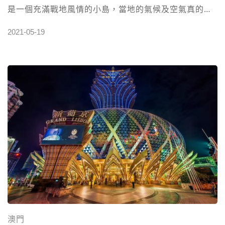
是一個充滿戰地風情的小島，當地的氣候及空氣真的是
棒呆了～（偷偷告訴大家熊貓可是在馬祖當了一年的
2021-05-19
兵），有種回到家的感覺～～ 第一站就往馬祖的地標去
打卡”馬祖宗教文化園區”
澳門