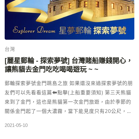
間厲害的中餐廳叫做8餐廳。 【澳門新葡京賭場酒店 資
訊】Grand Lisboa MACAU官網：
https://www.grandlisboahotels.com/zh-hant飯店
星等：✭✭✭✭✭城市區域：澳門半島地址：2-4, 葡京路
澳門櫃台電話：+853 2888 3888
台灣
[麗星郵輪 - 探索夢號] 台灣賭船賺錢開心，
讓熊貓去金門吃吃喝喝遊玩 ~ ~
郵輪探索夢號金門跳島之旅 如果還沒來過探索夢號的朋
友們可以先看看這篇⬅︎點擊(上船重要須知) 第三天熊貓
來到了金門，這也是熊貓第一次金門旅遊，由於季節的
關係金門起了一個大濃霧，當下能見度只有20公尺，也
因為是起大霧的關係，整個機場以及港口因為安全考量
2021-05-10
全都關閉，只能等到中午大陽大一點霧散了才搭接駁船
登島。